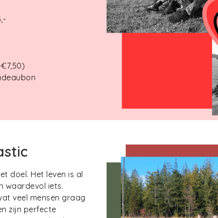
,-
+€7,50)
cadeaubon
stic
t doel. Het leven is al
n waardevol iets.
wat veel mensen graag
en zijn perfecte