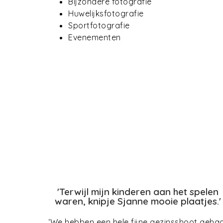
Bijzondere fotografie
Huwelijksfotografie
Sportfotografie
Evenementen
'Terwijl mijn kinderen aan het spelen
waren, knipje Sjanne mooie plaatjes.'
‘We hebben een hele fijne gezinsshoot geha