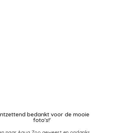
Ontzettend bedankt voor de mooie
foto's!'
n naar Aqua Zoo geweest en ondanks