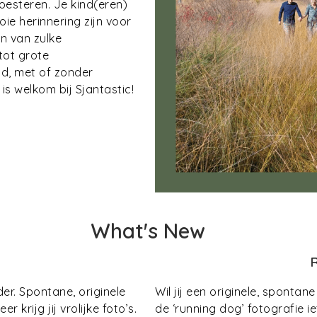
oesteren. Je kind(eren)
ie herinnering zijn voor
en van zulke
tot grote
oud, met of zonder
is welkom bij Sjantastic!
What's New
R
er. Spontane, originele
Wil jij een originele, sponta
 krijg jij vrolijke foto’s.
de ‘running dog’ fotografie i